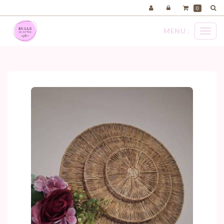
Panneau de gestion des cookies
0
MENU :
Ouvri
le
menu