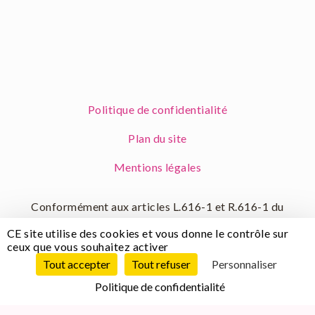
Politique de confidentialité
Plan du site
Mentions légales
Conformément aux articles L.616-1 et R.616-1 du
code de la consommation, nous proposons un
CE site utilise des cookies et vous donne le contrôle sur
dispositif de médiation de la consommation.
ceux que vous souhaitez activer
L'entité de médiation retenue est :
MÉDIATION
Tout accepter
Tout refuser
Personnaliser
CONSOMMATION DÉVELOPPEMENT
Politique de confidentialité
En cas de litige, vous pouvez déposer votre
réclamation sur son site :
www.medconsodev.eu
ou