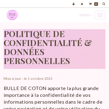
Panneau de gestion des cookies
0
MENU :
Ouvri
le
menu
POLITIQUE DE
CONFIDENTIALITÉ &
DONNÉES
PERSONNELLES
Mise à jour : le 1 octobre 2021
BULLE DE COTON apporte la plus grande
importance à la confidentialité de vos
informations personnelles dans le cadre de
votre navigation et de votre utilisation du