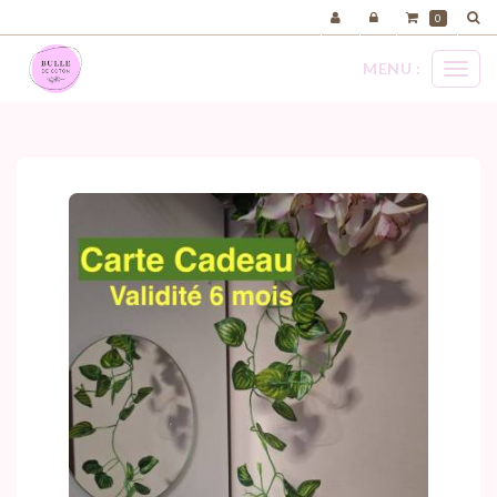
Panneau de gestion des cookies
0
MENU :
Ouvri
carte cadeau
le
menu