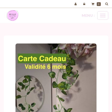
Panneau de gestion des cookies
0
MENU :
Ouvri
carte cadeau
le
menu